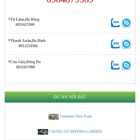
Từ Liêm,Hà Đông
0931657999
Thanh Xuân,Ba Đình
0912214566
Cầu Giấy,Đống Đa
0931657999
DỰ ÁN NỔI BẬT
Vinhomes West Point
CHUNG CƯ IMPERIA GARDEN