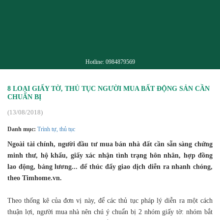
Hotline:
0984879569
8 LOẠI GIẤY TỜ, THỦ TỤC NGƯỜI MUA BẤT ĐỘNG SẢN CẦN
CHUẨN BỊ
(13/08/2018)
Danh mục:
Trình tự, thủ tục
Ngoài tài chính, người đầu tư mua bán nhà đất cần sẵn sàng chứng
minh thư, hộ khẩu, giấy xác nhận tình trạng hôn nhân, hợp đồng
lao động, bảng lương... để thúc đẩy giao dịch diễn ra nhanh chóng,
theo Timhome.vn.
Theo thống kê của đơn vị này, để các thủ tục pháp lý diễn ra một cách
thuận lợi, người mua nhà nên chú ý chuẩn bị 2 nhóm giấy tờ: nhóm bắt