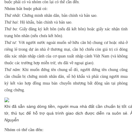
buộc phải có và nhóm còn lại có thể cần đến.
Nhóm bắt buộc phải có:
Thứ nhất
: Chứng minh nhân dân, bản chính và bản sao.
Thứ hai
: Hộ khẩu, bản chính và bản sao.
Thứ ba
: Giấy đăng ký kết hôn (nếu đã kết hôn) hoặc giấy xác nhận tình
trạng hôn nhân (nếu chưa kết hôn).
Thứ tư
: Với người nước ngoài muốn sở hữu căn hộ chung cư hoặc nhà ở
riêng lẻ trong dự án nhà ở thương mại, cần hộ chiếu còn giá trị có đóng
dấu xác nhận nhập cảnh của cơ quan xuất nhập cảnh Việt Nam (và không
thuộc các trường hợp miễn trừ, ưu đãi về ngoại giao).
Thứ năm
: Khi muốn đứng tên chung sổ đỏ, người đứng tên chung cũng
cần chuẩn bị chứng minh nhân dân, sổ hộ khẩu và phải cùng người mua
ký kết vào hợp đồng mua bán chuyển nhượng bất động sản tại phòng
công chứng.
Khi đã sẵn sàng dòng tiền, người mua nhà đất cần chuẩn bị tốt cá
tờ, thủ tục để hỗ trợ quá trình giao dịch được diễn ra suôn sẻ.
Nguyễn
Nhóm có thể cần đến: