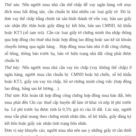
Thứ sáu
: Nếu người mua nhà cần thế chấp để vay ngân hàng với mục
đích mua bất động sản, cần chuẩn bị khá nhiều các loại giấy tờ. Đó là:
đơn vay thế chấp bằng chính tài sản hình thành từ vốn vay, bản sao giấy
xác nhận độc thân hoặc giấy đăng ký kết hôn, bản sao CMND, hộ khẩu
hoặc KT3 (sổ tạm trú). Cần các loại giấy tờ chứng minh thu nhập thông
qua hợp đồng cho thuê nhà hoặc hợp đồng lao động hoặc sao kê tài khoản
chuyển lương qua ngân hàng... Hợp đồng mua bán nhà ở đã công chứng,
sổ hồng, thông báo trước bạ, bản vẽ hiện trạng nhà đất cũng phải được
chuẩn bị
Thứ bảy
: Nếu người mua nhà cần vay tín chấp (vay không thế chấp) ở
ngân hàng, người mua cần chuẩn bị: CMND hoặc hộ chiếu, sổ hộ khẩu
hoặc KT3, giấy xin vay tín chấp, hồ sơ chứng minh công việc (hợp đồng
lao động, bảng sao kê lương…).
Thứ tám
: Khi hoàn tất hợp đồng công chứng hợp đồng mua bán đất, bên
mua phải đến Chi cục thuế cấp huyện để làm tờ khai và nộp lệ phí trước
bạ. Lệ phí trước bạ được tính là 0,5% giá trị của lô đất. Lúc này, người
mua vẫn phải mang theo chứng minh nhân dân, sổ hộ khẩu, giấy đăng ký
kết hôn hoặc giấy xác nhận tình trạng hôn nhân.
Đơn vị này khuyến cáo, người mua nhà nên sao y những giấy tờ cần thiết