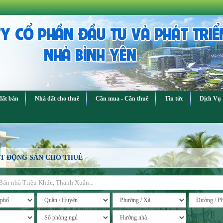
Y CỔ PHẦN ĐẦU TƯ VÀ PHÁT TRIỂ
NHÀ BÌNH YÊN
đất bán
Nhà đất cho thuê
Cần mua - Cần thuê
Tin tức
Dịch Vụ
T ĐỘNG SẢN CHO THUÊ