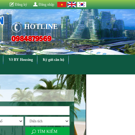
Đăng ký
Đăng nhập
N
HOTLINE
0984879569
Về BY Housing
Ký gửi căn hộ
TÌM KIẾM