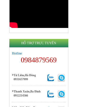
HỖ TRỢ TRỰC TUYẾN
Hotline
0984879569
Từ Liêm,Hà Đông
0931657999
Thanh Xuân,Ba Đình
0912214566