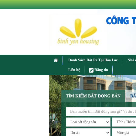
CÔNG T
Danh Sách Đất Rẻ Tại Hòa Lạc
Nhà 
Liên hệ
Đăng tin
TÌM KIẾM BẤT ĐỘNG BÁN
BẤ