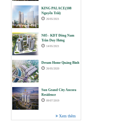
KING PALACE(108
Nguyễn Trãi)
26/05/2021
N05 - KDT Đông Nam
Trần Duy Hưng
14/05/2021
Dream Home Quảng Bình
26/05/2020
Sun Grand City Ancora
Residence
09/07/2019
Xem thêm