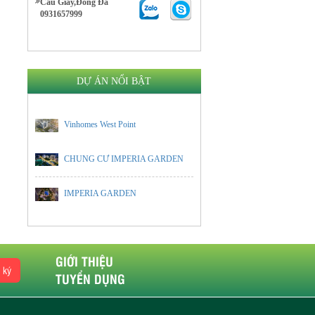
Cầu Giấy,Đống Đa
0931657999
DỰ ÁN NỔI BẬT
Vinhomes West Point
CHUNG CƯ IMPERIA GARDEN
IMPERIA GARDEN
GIỚI THIỆU
 ký
TUYỂN DỤNG