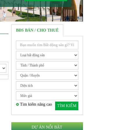
BĐS BÁN / CHO THUÊ
Tìm kiếm nâng cao
TÌM KIẾM
DỰ ÁN NỔI BẬT