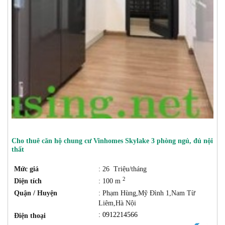
Cho thuê căn hộ chung cư Vinhomes Skylake 3 phòng ngủ, đủ nội
thất
Mức giá
: 26 Triệu/tháng
2
Diện tích
: 100 m
Quận / Huyện
: Phạm Hùng,Mỹ Đình 1,Nam Từ
Liêm,Hà Nội
: 0912214566
Điện thoại