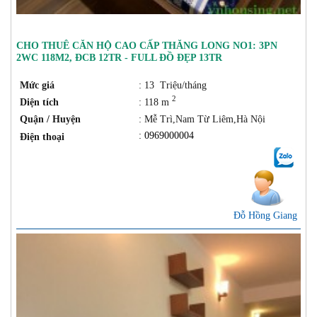
CHO THUÊ CĂN HỘ CAO CẤP THĂNG LONG NO1: 3PN
2WC 118M2, ĐCB 12TR - FULL ĐỒ ĐẸP 13TR
Mức giá
: 13 Triệu/tháng
2
Diện tích
: 118 m
Quận / Huyện
: Mễ Trì,Nam Từ Liêm,Hà Nội
: 0969000004
Điện thoại
Đỗ Hồng Giang