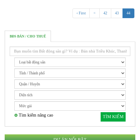
‹ First
<
42
43
44
BĐS BÁN / CHO THUÊ
Tìm kiếm nâng cao
TÌM KIẾM
DỰ ÁN NỔI BẬT