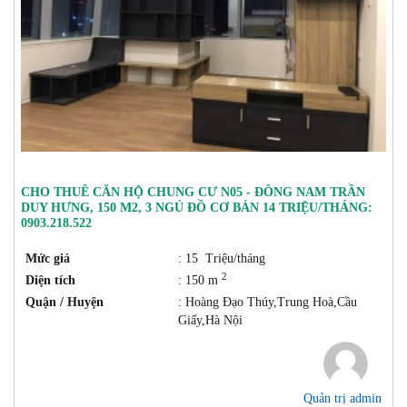
CHO THUÊ CĂN HỘ CHUNG CƯ N05 - ĐÔNG NAM TRẦN
DUY HƯNG, 150 M2, 3 NGỦ ĐỒ CƠ BẢN 14 TRIỆU/THÁNG:
0903.218.522
Mức giá
: 15 Triệu/tháng
2
Diện tích
: 150 m
Quận / Huyện
: Hoàng Đạo Thúy,Trung Hoà,Cầu
Giấy,Hà Nội
Quản trị admin