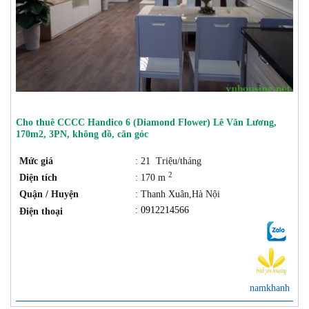
Cho thuê CCCC Handico 6 (Diamond Flower) Lê Văn Lương,
170m2, 3PN, không đồ, căn góc
Mức giá
: 21 Triệu/tháng
2
Diện tích
: 170 m
Quận / Huyện
: Thanh Xuân,Hà Nội
: 0912214566
Điện thoại
namkhanh