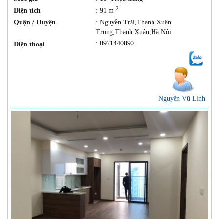
2
Diện tích
: 91 m
Quận / Huyện
: Nguyễn Trãi,Thanh Xuân
Trung,Thanh Xuân,Hà Nội
: 0971440890
Điện thoại
Nguyên Vũ Linh