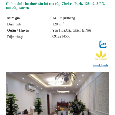
Chính chủ cho thuê căn hộ cao cấp Chelsea Park, 128m2, 3 PN,
full đồ, 14tr/th
Mức giá
: 14 Triệu/tháng
2
Diện tích
: 128 m
Quận / Huyện
: Yên Hoà,Cầu Giấy,Hà Nội
: 0912214566
Điện thoại
namkhanh