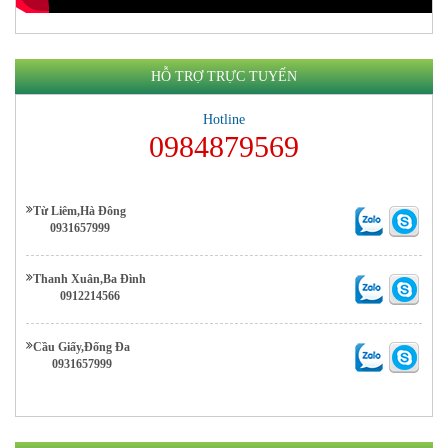
HỖ TRỢ TRỰC TUYẾN
Hotline
0984879569
Từ Liêm,Hà Đông
0931657999
Thanh Xuân,Ba Đình
0912214566
Cầu Giấy,Đống Đa
0931657999