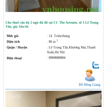
Cho thuê căn hộ 2 ngủ đủ đồ tại CC The Artemis, số 3 Lê Trọng
Tấn, giá 14tr/th
Mức giá
: 14 Triệu/tháng
2
Diện tích
: 80 m
Quận / Huyện
: Lê Trọng Tấn,Khương Mai,Thanh
Xuân,Hà Nội
: 0969000004
Điện thoại
Đỗ Hồng Giang