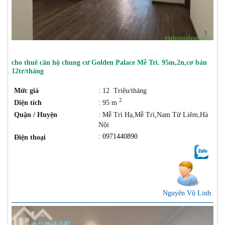
cho thuê căn hộ chung cư Golden Palace Mễ Trì. 95m,2n,cơ bản
12tr/tháng
Mức giá
: 12 Triệu/tháng
2
Diện tích
: 95 m
Quận / Huyện
: Mễ Trì Hạ,Mễ Trì,Nam Từ Liêm,Hà
Nội
: 0971440890
Điện thoại
Nguyên Vũ Linh