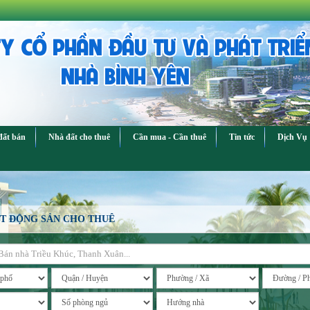
Y CỔ PHẦN ĐẦU TƯ VÀ PHÁT TRIỂ
NHÀ BÌNH YÊN
đất bán
Nhà đất cho thuê
Cần mua - Cần thuê
Tin tức
Dịch Vụ
T ĐỘNG SẢN CHO THUÊ