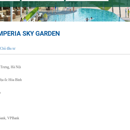
MPERIA SKY GARDEN
Chủ đầu tư
à Trưng, Hà Nội
Địa ốc Hòa Bình
p
nBank, VPBank