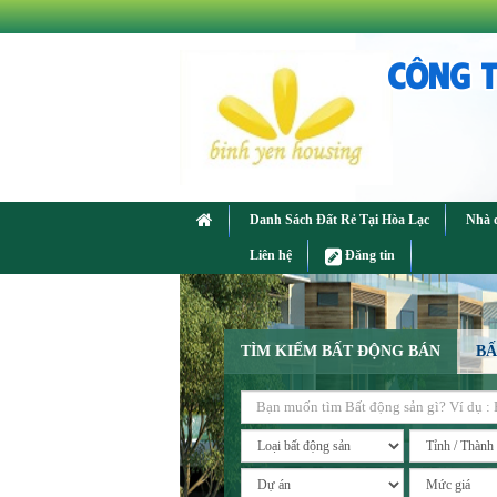
CÔNG T
Danh Sách Đất Rẻ Tại Hòa Lạc
Nhà 
Liên hệ
Đăng tin
TÌM KIẾM BẤT ĐỘNG BÁN
BẤ