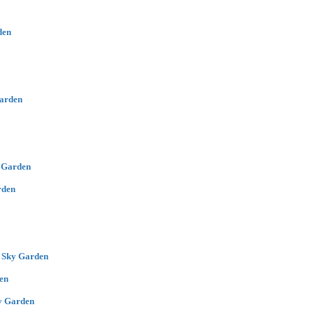
den
arden
 Garden
rden
 Sky Garden
en
y Garden