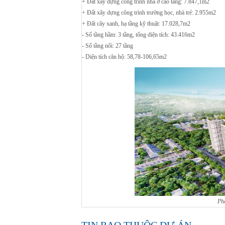
+ Đất xây dựng công trình nhà ở cao tầng: 7.847,1m2
+ Đất xây dựng công trình trường học, nhà trẻ: 2.955m2
+ Đất cây xanh, hạ tầng kỹ thuật: 17.028,7m2
- Số tầng hầm: 3 tầng, tổng diện tích: 43.416m2
- Số tầng nổi: 27 tầng
- Diện tích căn hộ: 58,78-106,65m2
g Nam Trần Duy Hưng
Mua Bán Đất Nền Tại Khu Công Nghệ Cao Hòa Lạc
Ph