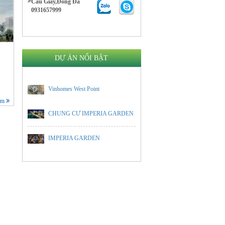
Cầu Giấy,Đống Đa
0931657999
DỰ ÁN NỔI BẬT
Vinhomes West Point
êm
CHUNG CƯ IMPERIA GARDEN
IMPERIA GARDEN