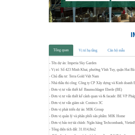
I
Tổng quan
Vị trí hạ tầng
Căn hộ mẫu
- Tên dự án: Imperia Sky Garden
- Vị trí: Số 423 Minh Khai, phường Vĩnh Tuy, quận Hai B
- Chủ đầu tư: Terra Gold Việt Nam
- Nhà thầu thi công: Công ty CP Xây dựng và Kinh doanh 
- Đơn vị tư vấn thiết kế: Baumschlager Eberle (BE)
- Đơn vị tư vấn thiết kế cảnh quan và & facade: BE VP Phá
- Đơn vị tư vấn giám sát: Coninco 3C
- Đơn vị phát triển dự án: MIK Group
- Đơn vị quản lý và phân phối sản phẩm: MIK Home
- Đơn vị bảo trợ tài chính: Ngân hàng Techcombank, Vieti
- Tổng diện tích đất: 31.014,8m2