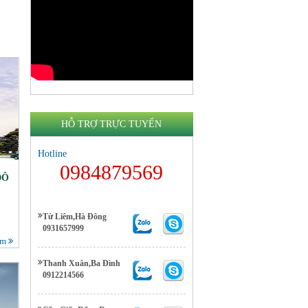
HỖ TRỢ TRỰC TUYẾN
Hotline
0984879569
ĐÔ
Từ Liêm,Hà Đông
0931657999
êm
Thanh Xuân,Ba Đình
0912214566