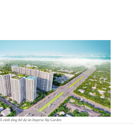
MIPEC Towers(229 Tây Sơn)
KING PALACE(108 Nguyễn Trãi
ối cảnh tổng thể dự án Imperia Sky Garden