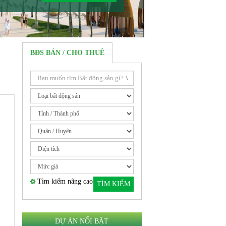
BĐS BÁN / CHO THUÊ
Tìm kiếm nâng cao
TÌM KIẾM
DỰ ÁN NỔI BẬT