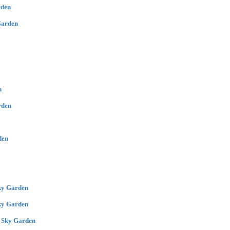
rden
Garden
n
rden
den
ky Garden
ky Garden
 Sky Garden