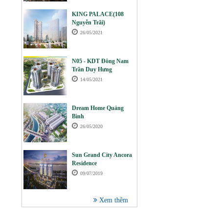
KING PALACE(108
Nguyễn Trãi)
26/05/2021
N05 - KDT Đông Nam
Trần Duy Hưng
14/05/2021
Dream Home Quảng
Bình
26/05/2020
Sun Grand City Ancora
Residence
09/07/2019
Xem thêm