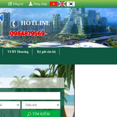
Đăng ký
Đăng nhập
N
HOTLINE
0984879569
Về BY Housing
Ký gửi căn hộ
TÌM KIẾM