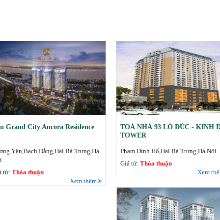
n Grand City Ancora Residence
TOÀ NHÀ 93 LÒ ĐÚC - KINH 
TOWER
ơng Yên,Bạch Đằng,Hai Bà Trưng,Hà
Phạm Đình Hổ,Hai Bà Trưng,Hà Nội
i
Giá từ:
Thỏa thuận
á từ:
Thỏa thuận
Xem th
Xem thêm