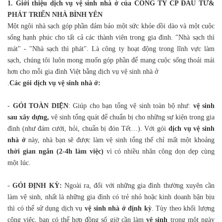
1. Giới thiệu dịch vụ vệ sinh nhà ở của CÔNG TY CP ĐẦU TƯ&
PHÁT TRIỂN NHÀ BÌNH YÊN
Một ngôi nhà sạch góp phần đảm bảo một sức khỏe dồi dào và một cuộc
sống hạnh phúc cho tất cả các thành viên trong gia đình. "Nhà sạch thì
mát" - "Nhà sạch thì phát". Là công ty hoạt động trong lĩnh vực làm
sạch, chúng tôi luôn mong muốn góp phần để mang cuộc sống thoải mái
hơn cho mỗi gia đình Việt bằng dịch vụ vệ sinh nhà ở
.
Các gói dịch vụ vệ sinh nhà ở:
-
GÓI TOÀN DIỆN
: Giúp cho bạn tổng vệ sinh toàn bộ như:
vệ sinh
sau xây dựng,
vệ sinh tổng quát để chuẩn bị cho những sự kiện trong gia
đình (như đám cưới, hỏi, chuẩn bị đón Tết…). Với gói
dịch vụ vệ sinh
nhà ở
này, nhà bạn sẽ được làm vệ sinh tổng thế chỉ mất một khoảng
thời gian ngắn (2-4h làm việc)
vì có nhiều nhân công dọn dẹp cùng
một lúc.
-
GÓI ĐỊNH KỲ:
Ngoài ra, đối với những gia đình thường xuyên cần
làm vệ sinh, nhất là những gia đình có trẻ nhỏ hoặc kinh doanh bận bịu
thì có thể sử dụng dịch vụ
vệ sinh nhà ở định kỳ
. Tùy theo khối lượng
công việc, bạn có thể hợp đồng số giờ cần làm
vệ sinh
trong một ngày