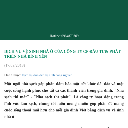
Hotline:
0984879569
DỊCH VỤ VỆ SINH NHÀ Ở CỦA CÔNG TY CP ĐẦU TƯ& PHÁT
TRIỂN NHÀ BÌNH YÊN
(17/09/2018)
Danh mục:
Dịch vụ dọn dẹp vệ sinh công nghiệp
Một ngôi nhà sạch góp phần đảm bảo một sức khỏe dồi dào và một
cuộc sống hạnh phúc cho tất cả các thành viên trong gia đình. "Nhà
sạch thì mát" - "Nhà sạch thì phát". Là công ty hoạt động trong
lĩnh vực làm sạch, chúng tôi luôn mong muốn góp phần để mang
cuộc sống thoải mái hơn cho mỗi gia đình Việt bằng dịch vụ vệ sinh
nhà ở