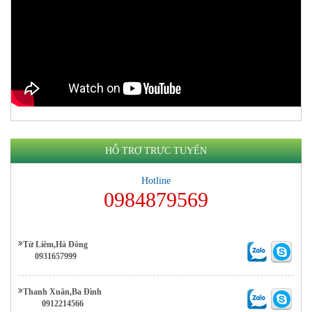
HỖ TRỢ TRỰC TUYẾN
Hotline
0984879569
Từ Liêm,Hà Đông
0931657999
Thanh Xuân,Ba Đình
0912214566