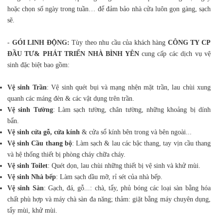
hoặc chọn số ngày trong tuần… để đảm bảo nhà cửa luôn gọn gàng, sạch
sẽ.
-
GÓI LINH ĐỘNG:
Tùy theo nhu cầu của khách hàng
CÔNG TY CP
ĐẦU TƯ& PHÁT TRIỂN NHÀ BÌNH YÊN
cung cấp các dịch vụ vệ
sinh đặc biệt bao gồm:
Vệ sinh Trần
: Vệ sinh quét bụi và mạng nhện mặt trần, lau chùi xung
quanh các máng đèn & các vật dụng trên trần.
Vệ sinh Tường
: Làm sạch tường, chân tường, những khoảng bị dính
bẩn.
Vệ sinh cửa gỗ, cửa kính
& cửa sổ kính bên trong và bên ngoài...
Vệ sinh Cầu thang
bộ
: Làm sạch & lau các bậc thang, tay vịn cầu thang
và hệ thống thiết bị phòng cháy chữa cháy.
Vệ sinh Toilet
: Quét dọn, lau chùi những thiết bị vệ sinh và khử mùi.
Vệ sinh Nhà bếp
: Làm sạch dầu mỡ, rỉ sét của nhà bếp.
Vệ sinh Sàn
: Gạch, đá, gỗ...: chà, tẩy, phủ bóng các loại sàn bằng hóa
chất phù hợp và máy chà sàn đa năng; thảm: giặt bằng máy chuyên dụng,
tẩy mùi, khử mùi.