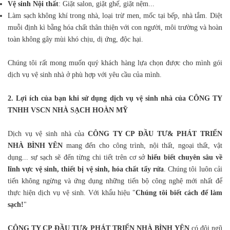
Vệ sinh Nội thất
: Giặt salon, giặt ghế, giặt nệm...
Làm sạch không khí trong nhà, loại trừ men, mốc tại bếp, nhà tắm. Diệt
muỗi định kì bằng hóa chất thân thiện với con người, môi trường và hoàn
toàn không gây mùi khó chịu, dị ứng, độc hại.
Chúng tôi rất mong muốn quý khách hàng lựa chọn được cho mình gói
dịch vụ vệ sinh nhà ở phù hợp với yêu cầu của mình.
2. Lợi ích của bạn khi sử dụng dịch vụ vệ sinh nhà của CÔNG TY
TNHH VSCN NHÀ SẠCH HOÀN MỸ
Dịch vụ vệ sinh nhà của
CÔNG TY CP ĐẦU TƯ& PHÁT TRIỂN
NHÀ BÌNH YÊN
mang đến cho công trình, nội thất, ngoại thất, vật
dụng... sự sạch sẽ đến từng chi tiết trên cơ sở
hiểu biết chuyên sâu về
lĩnh vực vệ sinh, thiết bị vệ sinh, hóa chất tẩy rửa
. Chúng tôi luôn cải
tiến không ngừng và ứng dụng những tiến bộ công nghệ mới nhất để
thực hiện dịch vụ vệ sinh. Với khẩu hiệu "
Chúng tôi biết cách để làm
sạch!
"
CÔNG TY CP ĐẦU TƯ& PHÁT TRIỂN NHÀ BÌNH YÊN
có đội ngũ