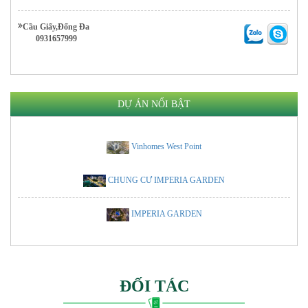
Cầu Giấy,Đống Đa
0931657999
DỰ ÁN NỔI BẬT
Vinhomes West Point
CHUNG CƯ IMPERIA GARDEN
IMPERIA GARDEN
ĐỐI TÁC