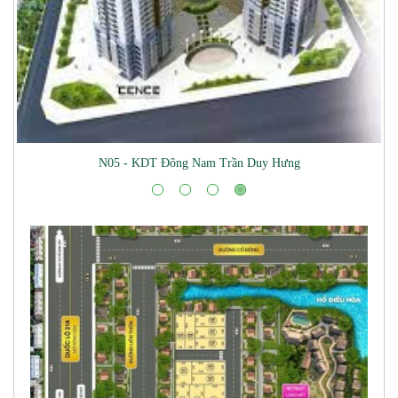
Mua Bán Đ
5 - KDT Đông Nam Trần Duy Hưng