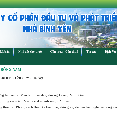
Y CỔ PHẦN ĐẦU TƯ VÀ PHÁT TRIỂ
NHÀ BÌNH YÊN
đất bán
Nhà đất cho thuê
Cần mua - Cần thuê
Tin tức
Dịch Vụ
G ĐÔNG NAM
RDEN - Cầu Giấy - Hà Nội
ợng lại căn hộ Mandarin Garden, đường Hoàng Minh Giám.
 rộng rãi với cửa sổ lớn đón ánh sáng tự nhiên.
g thiêt bị. Phong cách thiết kế hiện đại, đơn giản, đề cao tiện nghi và công nă