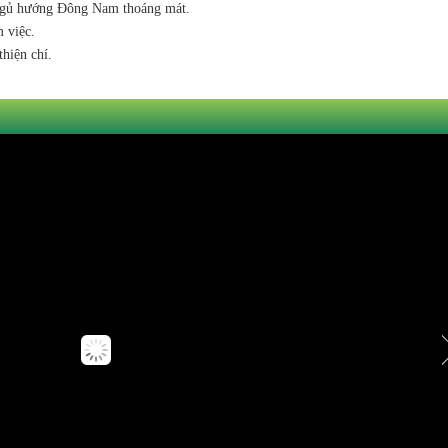
 ngủ hướng Đông Nam thoáng mát.
m việc.
thiện chí.
PEC Towers(229 Tây Sơn)
KING PALACE(108 Nguyễn Trãi)