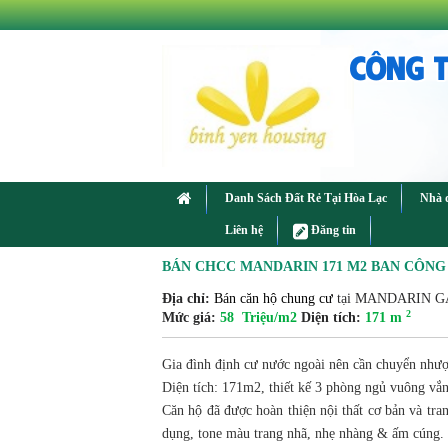
CÔNG T
Danh Sách Đất Rẻ Tại Hòa Lạc
Nhà 
Liên hệ
Đăng tin
BÁN CHCC MANDARIN 171 M2 BAN CÔN
Địa chỉ:
Bán căn hộ chung cư
tại MANDARIN GA
2
Mức giá:
58 Triệu/m2
Diện tích:
171 m
Gia đình định cư nước ngoài nên cần chuyển như
Diện tích: 171m2, thiết kế 3 phòng ngủ vuông vắn,
Căn hộ đã được hoàn thiện nội thất cơ bản và tran
dụng, tone màu trang nhã, nhẹ nhàng & ấm cúng.