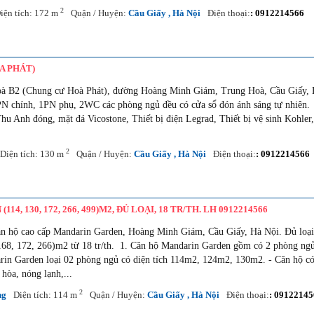
2
iện tích: 172 m
Quận / Huyện:
Cầu Giấy , Hà Nội
Điện thoại:
: 0912214566
A PHÁT)
oà B2 (Chung cư Hoà Phát), đường Hoàng Minh Giám, Trung Hoà, Cầu Giấy,
PN chính, 1PN phụ, 2WC các phòng ngủ đều có cửa sổ đón ánh sáng tự nhiên.
u Anh đóng, mặt đá Vicostone, Thiết bị điện Legrad, Thiết bị vệ sinh Kohler
2
Diện tích: 130 m
Quận / Huyện:
Cầu Giấy , Hà Nội
Điện thoại:
: 0912214566
 130, 172, 266, 499)M2, ĐỦ LOẠI, 18 TR/TH. LH 0912214566
ăn hộ cao cấp Mandarin Garden, Hoàng Minh Giám, Cầu Giấy, Hà Nội. Đủ loạ
, 168, 172, 266)m2 từ 18 tr/th. 1. Căn hộ Mandarin Garden gồm có 2 phòng ng
arin Garden loại 02 phòng ngủ có diện tích 114m2, 124m2, 130m2. - Căn hộ c
 hòa, nóng lạnh,...
2
ng
Diện tích: 114 m
Quận / Huyện:
Cầu Giấy , Hà Nội
Điện thoại:
: 09122145