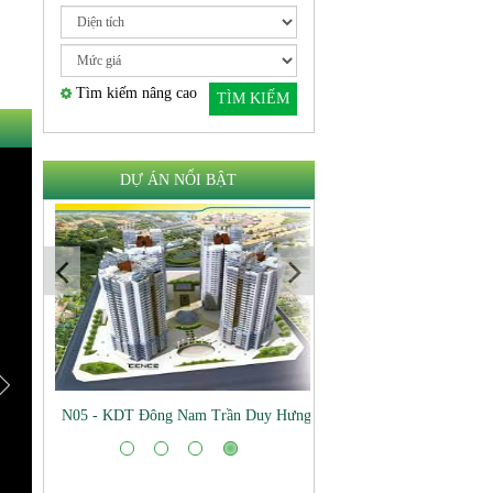
Tìm kiếm nâng cao
TÌM KIẾM
DỰ ÁN NỔI BẬT
N05 - KDT Đông Nam Trần Duy Hưng