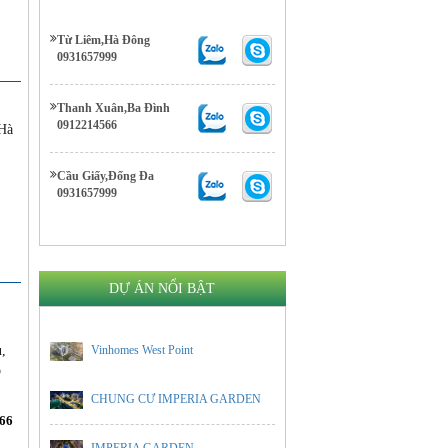
Từ Liêm,Hà Đông
0931657999
Thanh Xuân,Ba Đình
0912214566
 Hà
,
Cầu Giấy,Đống Đa
0931657999
DỰ ÁN NỔI BẬT
i
ủ,
Vinhomes West Point
ó
CHUNG CƯ IMPERIA GARDEN
66