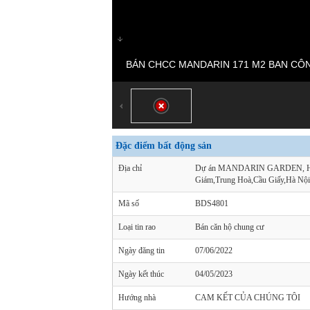
BÁN CHCC MANDARIN 171 M2 BAN C
Đặc điểm bất động sản
Địa chỉ
Dự án MANDARIN GARDEN, H
Giám,Trung Hoà,Cầu Giấy,Hà Nội
Mã số
BDS4801
Loại tin rao
Bán căn hộ chung cư
Ngày đăng tin
07/06/2022
Ngày kết thúc
04/05/2023
Hướng nhà
CAM KẾT CỦA CHÚNG TÔI