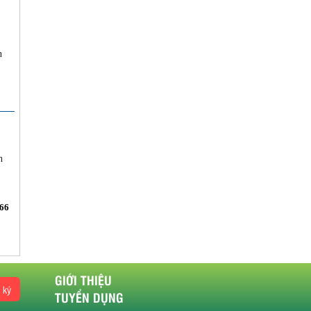
n
g
h
,
66
GIỚI THIỆU
 ký
TUYỂN DỤNG