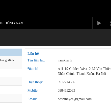
ÔNG ĐÔNG NAM
Liên hệ
oàng Minh
Tên liên lạc:
namkhanh
Địa chỉ:
A11-19 Golden West, 2 Lê Văn Thiê
Nhân Chính, Thanh Xuân, Hà Nội
Điện thoại:
0912214566
Mobile:
0984552033
Email:
bdsbinhyen@gmail.com