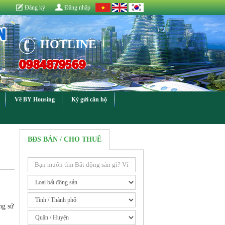
Đăng ký
Đăng nhập
N
HOTLINE
0984879569
Về BY Housing
Ký gửi căn hộ
BĐS BÁN / CHO THUÊ
ng sử