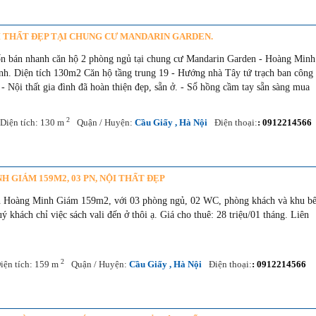
ỘI THẤT ĐẸP TẠI CHUNG CƯ MANDARIN GARDEN.
ốn bán nhanh căn hộ 2 phòng ngủ tại chung cư Mandarin Garden - Hoàng Minh
inh. Diện tích 130m2 Căn hộ tầng trung 19 - Hướng nhà Tây tứ trạch ban công
- Nội thất gia đình đã hoàn thiện đẹp, sẵn ở. - Sổ hồng cầm tay sẵn sàng mua
2
Diện tích: 130 m
Quận / Huyện:
Cầu Giấy , Hà Nội
Điện thoại:
: 0912214566
GIÁM 159M2, 03 PN, NỘI THẤT ĐẸP
 Hoàng Minh Giám 159m2, với 03 phòng ngủ, 02 WC, phòng khách và khu bế
ý khách chỉ việc sách vali đến ở thôi ạ. Giá cho thuê: 28 triệu/01 tháng. Liên
2
iện tích: 159 m
Quận / Huyện:
Cầu Giấy , Hà Nội
Điện thoại:
: 0912214566