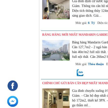
Gia đình định cư nước ng
Giám. Thông tin căn hộ n
Diện tích thông thủy 124m
sàng giao dịch. Giá...
03/06/2022
Mức giá:
6 Tỷ
Diện tí
BẢNG HÀNG MỚI NHẤT MANDARIN GARDE
Bảng hàng Mandarin Garde
Căn 127,7m2 - 2 ngủ bán 
bán 46tr/m2 full nội thất
full nội thất. Căn 266m2 b
03/06/2022
Mức giá:
Thỏa thuận
D
CHÍNH CHỦ GỬI BÁN CĂN ĐẸP NHẤT MANDAR
Gia đình chuyển xuống ở 
Giám. - Căn hộ đẹp nhất d
hộ 172m2, thiết kế 3PN. -
gu thẩm mĩ...