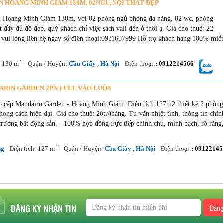
 HOÀNG MINH GIÁM 130M, 02NGỦ, NỘI THẤT ĐẸP
 Hoàng Minh Giám 130m, với 02 phòng ngủ phòng đa năng, 02 wc, phòng
 đầy đủ đồ đẹp, quý khách chỉ việc sách vali đến ở thôi ạ. Giá cho thuê: 22
h vui lòng liên hệ ngay số điên thoại:0931657999 Hỗ trợ khách hàng 100% miễ
2
: 130 m
Quận / Huyện:
Cầu Giấy , Hà Nội
Điện thoại:
: 0912214566
ARIN GARDEN 2PN FULL VÀO LUÔN
o cấp Mandairn Garden - Hoàng Minh Giám: Diện tích 127m2 thiết kế 2 phòn
phong cách hiện đại. Giá cho thuê: 20tr/tháng. Tư vấn nhiệt tình, thông tin chín
 trường bất động sản. - 100% hợp đồng trực tiếp chính chủ, minh bạch, rõ ràng
2
ng
Diện tích: 127 m
Quận / Huyện:
Cầu Giấy , Hà Nội
Điện thoại:
: 09122145
ĐĂNG KÝ NHẬN TIN
Đăng