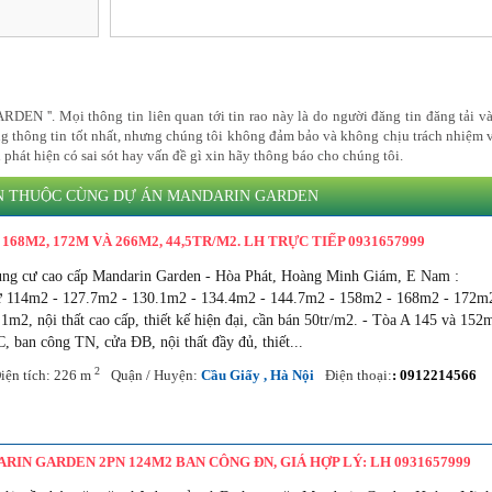
EN ''. Mọi thông tin liên quan tới tin rao này là do người đăng tin đăng tải và
ng thông tin tốt nhất, nhưng chúng tôi không đảm bảo và không chịu trách nhiệm 
ị phát hiện có sai sót hay vấn đề gì xin hãy thông báo cho chúng tôi.
N THUỘC CÙNG DỰ ÁN MANDARIN GARDEN
168M2, 172M VÀ 266M2, 44,5TR/M2. LH TRỰC TIẾP 0931657999
hung cư cao cấp Mandarin Garden - Hòa Phát, Hoàng Minh Giám, E Nam :
từ 114m2 - 127.7m2 - 130.1m2 - 134.4m2 - 144.7m2 - 158m2 - 168m2 - 172m
m2, nội thất cao cấp, thiết kế hiện đại, cần bán 50tr/m2. - Tòa A 145 và 152
, ban công TN, cửa ĐB, nội thất đầy đủ, thiết...
2
iện tích: 226 m
Quận / Huyện:
Cầu Giấy , Hà Nội
Điện thoại:
: 0912214566
RIN GARDEN 2PN 124M2 BAN CÔNG ĐN, GIÁ HỢP LÝ: LH 0931657999