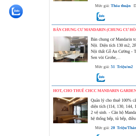
03/06/2022
Mức giá:
Thỏa thuận
D
BÁN CHUNG CƯ MANDARIN (CHUNG CƯ HÒ
Bán chung cư Mandarin t
Nội. Diện tích 130 m2, 2
Nội thất Gỗ An Cường - Th
Sen vòi Grohe,...
03/06/2022
Mức giá:
51 Triệu/m2
HOT, CHO THUÊ CHCC MANDARIN GARDEN (114,
Quản lý cho thuê 100% c
diện tích (114, 130, 144
2 vệ sinh. - Căn hộ Mand
hệ thống bếp, tủ bếp, điều
28/07/2018
Mức giá:
20 Triệu/Thá