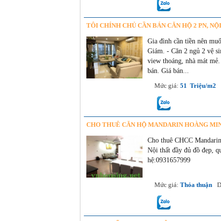
TÔI CHÍNH CHỦ CẦN BÁN CĂN HỘ 2 PN, N
Gia đình cần tiền nên mu
Giám. - Căn 2 ngủ 2 vệ s
view thoáng, nhà mát mẻ. 
bán. Giá bán...
07/06/2022
Mức giá:
51 Triệu/m2
CHO THUÊ CĂN HỘ MANDARIN HOÀNG MINH 
Cho thuê CHCC Mandarin
Nội thất đầy đủ đồ đẹp, qu
hệ:0931657999
07/06/2022
Mức giá:
Thỏa thuận
D