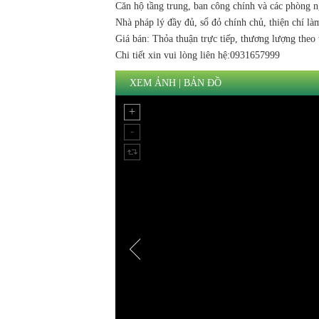
Căn hộ tầng trung, ban công chính và các phòng
Nhà pháp lý đầy đủ, sổ đỏ chính chủ, thiện chí là
Giá bán: Thỏa thuận trực tiếp, thương lượng theo 
Chi tiết xin vui lòng liên hệ:0931657999
XEM ẢNH
|
BẢN ĐỒ
Trần Duy Hưng
Mua Bán Đất Nền Tại Khu Công Nghệ Cao Hòa Lạc
MI