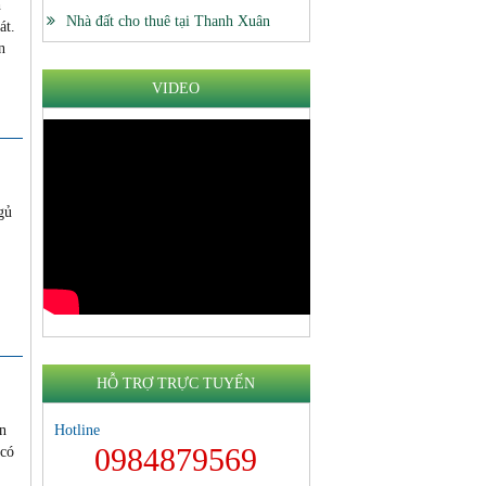
h
Nhà đất cho thuê tại Thanh Xuân
át.
n
VIDEO
gủ
HỖ TRỢ TRỰC TUYẾN
ăn
Hotline
0984879569
 có