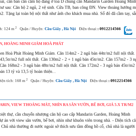
oài, cần bán căn căm hộ đang ở toà D chung căn Mandarin Garden Hoàng Min
hư sau: Căn hộ 2 ngủ, 2 vệ sinh. Cửa TB, ban công ĐN. View thoáng hướng m
2. Tặng lại toàn bộ nội thất như ảnh cho khách mua nhà. Sổ đỏ đã cầm tay, sẵ
2
ch: 124 m
Quận / Huyện:
Cầu Giấy , Hà Nội
Điện thoại:
: 0912214566
N, HOÀNG MINH GIÁM HOÀ PHÁT
n Hoà Phát Hoàng Minh Giám. Căn 114m2 - 2 ngủ bán 44tr/m2 full nội thất.
43,5tr/m2 full nôi thất. Căn 130m2 - 2 + 1 ngủ bán 45tr/m2. Căn 157m2 - 3 n
. Căn 168m2 - 3 ngủ bán 48tr/m2 full nội thất. Căn 172m2 - 3 ngủ bán 45tr/m2
án 13 tỷ và 13,5 tỷ hoàn thiện...
2
iện tích: 168 m
Quận / Huyện:
Cầu Giấy , Hà Nội
Điện thoại:
: 0912214566
IN, VIEW THOÁNG MÁT, NHÌN RA SÂN VƯỜN, BỂ BƠI, GIÁ 5.X TR/M2
biệt thự, cần chuyển nhượng căn hộ cao cấp Mandarin Garden, Hoàng Minh
ự án với view sân vườn, bể bơi, nhìn như khuôn viên trong nhà. - Diện tích c
 Chủ nhà thường đi nước ngoài sở thích sưu tầm đồng hồ cổ, chủ nhà là người