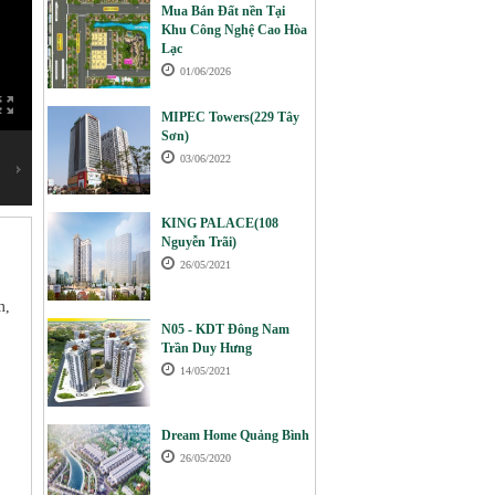
Mua Bán Đất nền Tại
Khu Công Nghệ Cao Hòa
Lạc
01/06/2026
MIPEC Towers(229 Tây
Sơn)
03/06/2022
KING PALACE(108
Nguyễn Trãi)
26/05/2021
m,
N05 - KDT Đông Nam
Trần Duy Hưng
14/05/2021
Dream Home Quảng Bình
26/05/2020