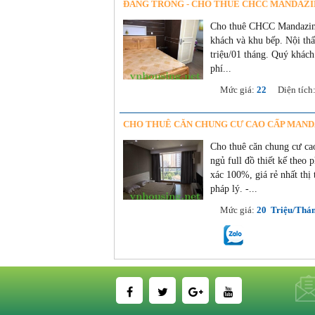
ĐANG TRỐNG - CHO THUÊ CHCC MANDAZIN
Cho thuê CHCC Mandazin
khách và khu bếp. Nội thất
triệu/01 tháng. Quý khác
phí...
07/06/2022
Mức giá:
22
Diện tích
CHO THUÊ CĂN CHUNG CƯ CAO CẤP MAND
Cho thuê căn chung cư ca
ngủ full đồ thiết kế theo 
xác 100%, giá rẻ nhất thị
pháp lý. -...
07/06/2022
Mức giá:
20 Triệu/Thá