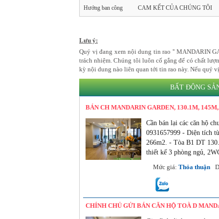
Hướng ban công
CAM KẾT CỦA CHÚNG TÔI
Lưu ý:
Quý vị đang xem nội dung tin rao '' MANDARIN GARD
trách nhiệm. Chúng tôi luôn cố gắng để có chất lượ
kỳ nội dung nào liên quan tới tin rao này. Nếu quý v
BẤT ĐỘNG SẢ
BÁN CH MANDARIN GARDEN, 130.1M, 145M, 
Cần bán lại các căn hộ c
0931657999 - Diện tích 
266m2. - Tòa B1 DT 130.1
thiết kế 3 phòng ngủ, 2WC
03/06/2022
Mức giá:
Thỏa thuận
D
CHÍNH CHỦ GỬI BÁN CĂN HỘ TOÀ D MANDA